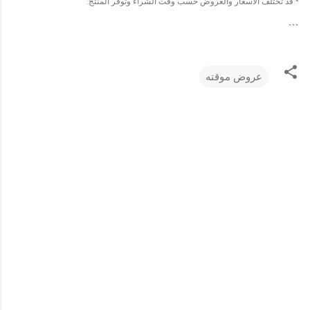
* قد تختلف الأسعار والعروض حسب وقت الشراء وتوفر المنتج.
```
عروض موقته
ت
ع
ل
ي
ق
ا
ت