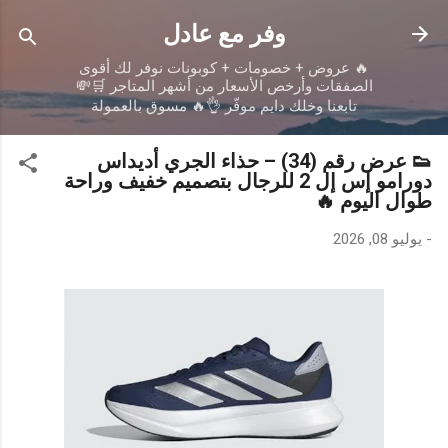
التخطي إلى المحتوى الرئيسي
وفر مع عادل
🔥 عروض + خصومات + كوبونات نوفر لك أقوى
الصفقات وأرخص الأسعار من أشهر المتاجر 🛒💸
تابعنا وخلك دايم موفّر 👌🔥 مسوق بالعمولة
👟 عرض رقم (34) – حذاء الجري أديداس
دورامو إس إل 2 للرجال بتصميم خفيف وراحة
طوال اليوم 🔥
-
يوليو 08, 2026