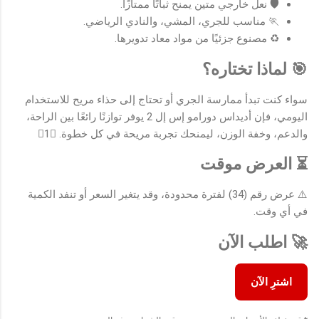
🛡️ نعل خارجي متين يمنح ثباتًا ممتازًا.
🏃 مناسب للجري، المشي، والنادي الرياضي.
♻️ مصنوع جزئيًا من مواد معاد تدويرها.
🎯 لماذا تختاره؟
سواء كنت تبدأ ممارسة الجري أو تحتاج إلى حذاء مريح للاستخدام
اليومي، فإن أديداس دورامو إس إل 2 يوفر توازنًا رائعًا بين الراحة،
والدعم، وخفة الوزن، ليمنحك تجربة مريحة في كل خطوة. 1
⏳ العرض موقت
⚠️ عرض رقم (34) لفترة محدودة، وقد يتغير السعر أو تنفد الكمية
في أي وقت.
🚀 اطلب الآن
اشترِ الآن