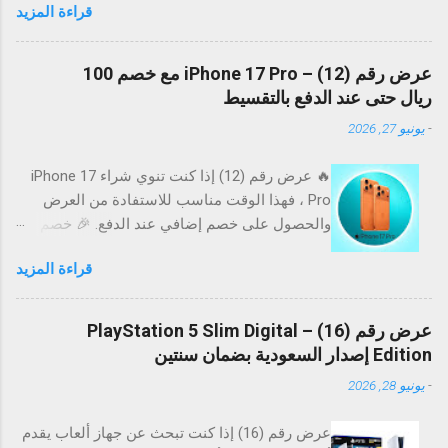
قراءة المزيد
17 Pro iPhone 17 Pro Max 💳 تقسيط بدون فوائد
مع تمارا تقدر تقسط على 12 دفعة مريحة بدون أي
فوائد. بدون فوائد ❌ بدون ضغط مالي 😌 استلام
عرض رقم (12) – iPhone 17 Pro مع خصم 100
سريع 🚀 ⏳ عرض رقم (1) – موقت ⚠️ العرض متاح
ريال حتى عند الدفع بالتقسيط
لفترة محدودة وقد ينتهي في أي وقت لا تفوت
-
يونيو 27, 2026
الفرصة إذا كنت ناوي تغير جهازك 📉 🚀 رابط
الطلب اطلب الآن * قد تختلف الأسعار والتوفر
🔥 عرض رقم (12) إذا كنت تنوي شراء iPhone 17
حسب المتجر.
Pro ، فهذا الوقت مناسب للاستفادة من العرض
والحصول على خصم إضافي عند الدفع. 🎉 خصم
إضافي على الطلب احصل على خصم 100 ريال عند
قراءة المزيد
إتمام عملية الشراء بالبطاقات المؤهلة، والأفضل أن
الخصم يشمل حتى عمليات الشراء بالتقسيط . 📱
أبرز مميزات iPhone 17 Pro 📸 كاميرات احترافية
عرض رقم (16) – PlayStation 5 Slim Digital
لصور وفيديوهات مذهلة. ⚡ أداء سريع بفضل أحدث
Edition إصدار السعودية بضمان سنتين
معالجات Apple. 🔋 بطارية محسنة للاستخدام
-
يونيو 28, 2026
طوال اليوم. 📱 شاشة فائقة السلاسة والألوان. 🛡️
تصميم فاخر بخامات عالية الجودة. 💳 لماذا تستفيد
عرض رقم (16) إذا كنت تبحث عن جهاز ألعاب يقدم
من هذا العرض؟ 🎁 خصم 100 ريال على عملية