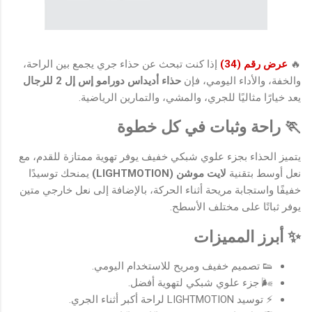
🔥
عرض رقم (34)
إذا كنت تبحث عن حذاء جري يجمع بين الراحة،
والخفة، والأداء اليومي، فإن
حذاء أديداس دورامو إس إل 2 للرجال
يعد خيارًا مثاليًا للجري، والمشي، والتمارين الرياضية.
🏃 راحة وثبات في كل خطوة
يتميز الحذاء بجزء علوي شبكي خفيف يوفر تهوية ممتازة للقدم، مع
نعل أوسط بتقنية
لايت موشن (LIGHTMOTION)
يمنحك توسيدًا
خفيفًا واستجابة مريحة أثناء الحركة، بالإضافة إلى نعل خارجي متين
يوفر ثباتًا على مختلف الأسطح.
✨ أبرز المميزات
👟 تصميم خفيف ومريح للاستخدام اليومي.
🌬️ جزء علوي شبكي لتهوية أفضل.
⚡ توسيد LIGHTMOTION لراحة أكبر أثناء الجري.