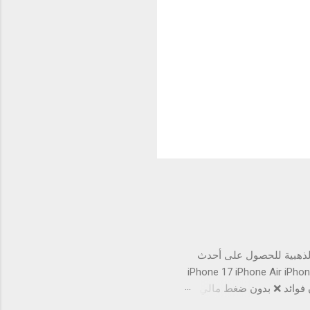
 فرصتك الذهبية للحصول على أحدث
iPhone 17 iPhone Air iPhone 17 Pro iPhone 17 Pro M
يحة بدون أي فوائد. بدون فوائد ❌ بدون ضغط مالي 😌
وقد ينتهي في أي وقت لا تفوت الفرصة