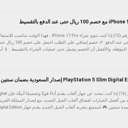
وي تغير جهازك 📉 🚀 رابط الطلب اطلب الآن * قد تختلف الأسعار والتوفر
🔥 عرض رقم (12) إذا كنت تنوي شراء iPhone 17 Pro ، 
خصم إضافي عند الدفع. 🎉 خصم
طوال اليوم. 📱 شاشة فائقة السلاسة والألوان. 🛡️ تصميم فاخر بخامات عال
من هذا العرض؟ 🎁 خصم 100 ريال على عملية الشراء. 💳 الخصم متاح حتى عن
د ينتهي في أي وقت أو عند انتهاء الكمية. 🚀 اطلب الآن اشترِ الآن * يخ
جهة المقدمة، وقد تختلف البطاقات المؤهلة.
عرض رقم (16) إذا
Edit يعد من أفضل الخيارات لعشاق ألعاب الجيل الجديد، مع إصدار المملكة الع
السرعة بفضل وحدة التخزين SSD، مع رسومات مذهلة وأوقات تحميل أسر
✨ أبرز
ل الجديد. 🎧 صوت ثلاثي الأبعاد لتجربة لعب أكثر واقعية. 📦 إصدار المملكة