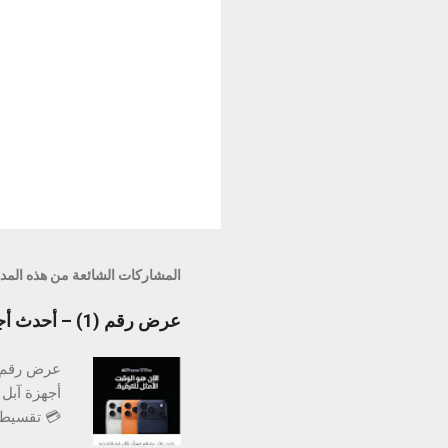
المشاركات الشائعة من هذه المد
عرض رقم (1) – أحدث أجهزة iPhone 17 مع تقسيط تمارا بدون فوائد