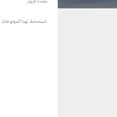
مفيدة للزوار.
باستخدامك لهذا الموقع فإنك ت
ت
ع
ل
ي
ق
ا
ت