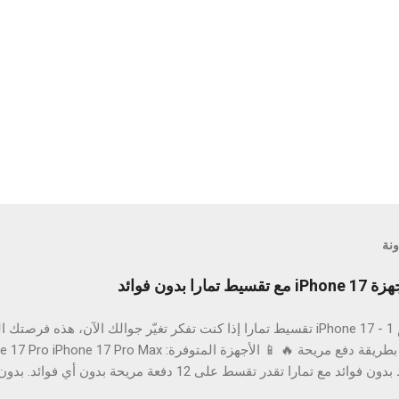
ونة
عرض رقم 1 - iPhone 17 تقسيط تمارا إذا كنت تفكر تغيّر جوالك الآن، هذه
أجهزة آبل بطريقة دفع مريحة 🔥 📱 الأجهزة المتوفرة: ax
💳 تقسيط بدون فوائد مع تمارا تقدر تقسط على 12 دفعة مر
استلام سريع 🚀 ⏳ عرض رقم (1) – موقت ⚠️ العرض متاح لفترة محدودة 