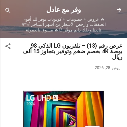
التخطي إلى المحتوى الرئيسي
وفر مع عادل
🔥 عروض + خصومات + كوبونات نوفر لك أقوى
الصفقات وأرخص الأسعار من أشهر المتاجر 🛒💸
تابعنا وخلك دايم موفّر 👌🔥 مسوق بالعمولة
عرض رقم (13) – تلفزيون LG الذكي 98
بوصة 4K بخصم ضخم وتوفير يتجاوز 15 ألف
ريال
-
يونيو 28, 2026