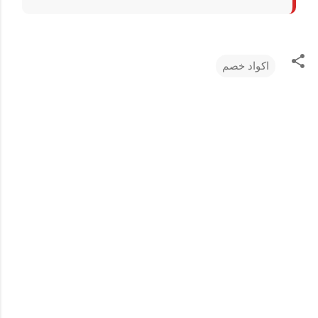
اكواد خصم
ت
ع
ل
ي
ق
ا
ت