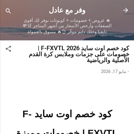
التخطي إلى المحتوى الرئيسي
وفر مع عادل
🔥 عروض + خصومات + كوبونات نوفر لك أقوى
الصفقات وأرخص الأسعار من أشهر المتاجر 🛒💸
تابعنا وخلك دايم موفّر 👌🔥 مسوق بالعمولة
كود خصم اوت سايد F-FXVTL 2026 |
خصومات على جزمات وملابس كرة القدم
الأصلية والرياضية
-
مايو 17, 2026
كود خصم اوت سايد F-
FXVTL | خصومات مميزة