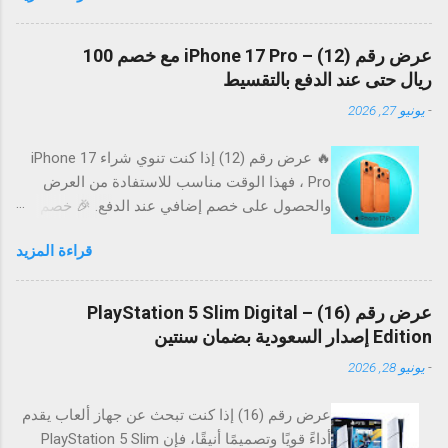
مع تمارا تقدر تقسط على 12 دفعة مريحة بدون أي
فوائد. بدون فوائد ❌ بدون ضغط مالي 😌 استلام
عرض رقم (12) – iPhone 17 Pro مع خصم 100
سريع 🚀 ⏳ عرض رقم (1) – موقت ⚠️ العرض متاح
ريال حتى عند الدفع بالتقسيط
لفترة محدودة وقد ينتهي في أي وقت لا تفوت
-
يونيو 27, 2026
الفرصة إذا كنت ناوي تغير جهازك 📉 🚀 رابط
الطلب اطلب الآن * قد تختلف الأسعار والتوفر
🔥 عرض رقم (12) إذا كنت تنوي شراء iPhone 17
حسب المتجر.
Pro ، فهذا الوقت مناسب للاستفادة من العرض
والحصول على خصم إضافي عند الدفع. 🎉 خصم
إضافي على الطلب احصل على خصم 100 ريال عند
قراءة المزيد
إتمام عملية الشراء بالبطاقات المؤهلة، والأفضل أن
الخصم يشمل حتى عمليات الشراء بالتقسيط . 📱
أبرز مميزات iPhone 17 Pro 📸 كاميرات احترافية
عرض رقم (16) – PlayStation 5 Slim Digital
لصور وفيديوهات مذهلة. ⚡ أداء سريع بفضل أحدث
Edition إصدار السعودية بضمان سنتين
معالجات Apple. 🔋 بطارية محسنة للاستخدام
-
يونيو 28, 2026
طوال اليوم. 📱 شاشة فائقة السلاسة والألوان. 🛡️
تصميم فاخر بخامات عالية الجودة. 💳 لماذا تستفيد
عرض رقم (16) إذا كنت تبحث عن جهاز ألعاب يقدم
من هذا العرض؟ 🎁 خصم 100 ريال على عملية
أداءً قويًا وتصميمًا أنيقًا، فإن PlayStation 5 Slim
الشراء. 💳 الخصم متاح حتى عند اختيار التقسيط.