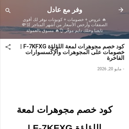
التخطي إلى المحتوى الرئيسي
وفر مع عادل
🔥 عروض + خصومات + كوبونات نوفر لك أقوى
الصفقات وأرخص الأسعار من أشهر المتاجر 🛒💸
تابعنا وخلك دايم موفّر 👌🔥 مسوق بالعمولة
كود خصم مجوهرات لمعة اللؤلؤة F-7KFXG |
خصومات على المجوهرات والإكسسوارات
الفاخرة
-
مايو 20, 2026
كود خصم مجوهرات لمعة
اللؤلؤة F-7KFXG |