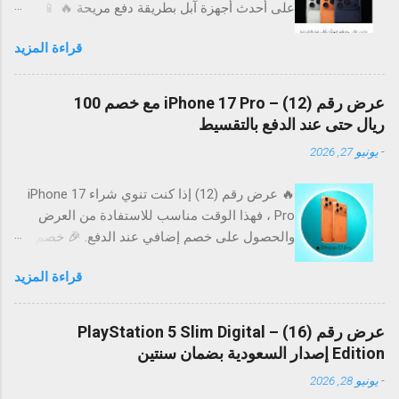
على أحدث أجهزة آبل بطريقة دفع مريحة 🔥 📱
الأجهزة المتوفرة: iPhone 17 iPhone Air iPhone
قراءة المزيد
17 Pro iPhone 17 Pro Max 💳 تقسيط بدون فوائد
مع تمارا تقدر تقسط على 12 دفعة مريحة بدون أي
فوائد. بدون فوائد ❌ بدون ضغط مالي 😌 استلام
عرض رقم (12) – iPhone 17 Pro مع خصم 100
سريع 🚀 ⏳ عرض رقم (1) – موقت ⚠️ العرض متاح
ريال حتى عند الدفع بالتقسيط
لفترة محدودة وقد ينتهي في أي وقت لا تفوت
-
يونيو 27, 2026
الفرصة إذا كنت ناوي تغير جهازك 📉 🚀 رابط
الطلب اطلب الآن * قد تختلف الأسعار والتوفر
🔥 عرض رقم (12) إذا كنت تنوي شراء iPhone 17
حسب المتجر.
Pro ، فهذا الوقت مناسب للاستفادة من العرض
والحصول على خصم إضافي عند الدفع. 🎉 خصم
إضافي على الطلب احصل على خصم 100 ريال عند
قراءة المزيد
إتمام عملية الشراء بالبطاقات المؤهلة، والأفضل أن
الخصم يشمل حتى عمليات الشراء بالتقسيط . 📱
أبرز مميزات iPhone 17 Pro 📸 كاميرات احترافية
عرض رقم (16) – PlayStation 5 Slim Digital
لصور وفيديوهات مذهلة. ⚡ أداء سريع بفضل أحدث
Edition إصدار السعودية بضمان سنتين
معالجات Apple. 🔋 بطارية محسنة للاستخدام
-
يونيو 28, 2026
طوال اليوم. 📱 شاشة فائقة السلاسة والألوان. 🛡️